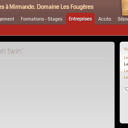
s à Mirmande. Domaine Les Fougères
gement
Formations - Stages
Entreprises
Accès
Séjo
n twin"
Vu
Le
Le
Le
Le