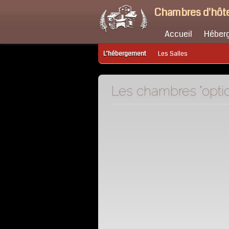
Chambres d'hôte
Accueil
Héber
L’hébergement
Les Salles
Les chambres "optio