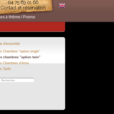
04 75 63 01 66
Contact et réservation
urs à thème / Promo
e d'ensemble
s Chambres "option single"
s chambres "option twin"
s Chambres d’Amis
s Tarifs